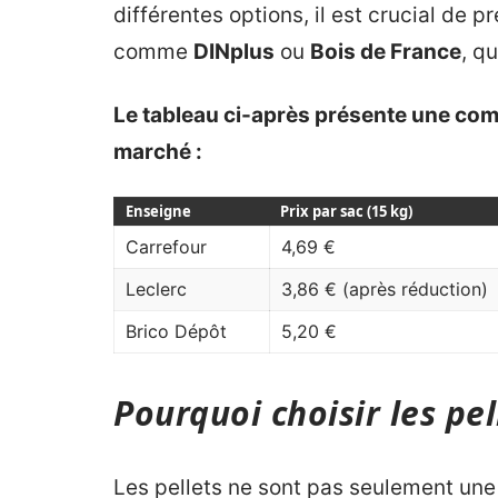
différentes options, il est crucial de p
comme
DINplus
ou
Bois de France
, q
Le tableau ci-après présente une com
marché :
Enseigne
Prix par sac (15 kg)
Carrefour
4,69 €
Leclerc
3,86 € (après réduction)
Brico Dépôt
5,20 €
Pourquoi choisir les pel
Les pellets ne sont pas seulement un